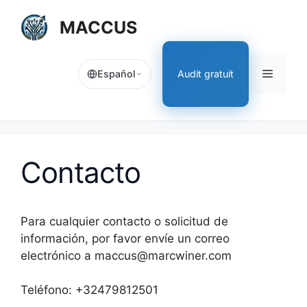
Aller
MACCUS
au
contenu
Menu
Audit gratuit
Español
Contacto
Para cualquier contacto o solicitud de
información, por favor envíe un correo
electrónico a maccus@marcwiner.com
Teléfono: +32479812501