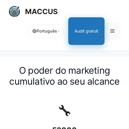
Aller
MACCUS
au
contenu
Menu
Audit gratuit
Português
O poder do marketing
cumulativo ao seu alcance
🔧