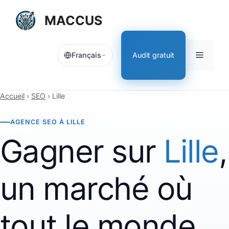
Aller
MACCUS
au
contenu
Menu
Audit gratuit
Français
Accueil
›
SEO
›
Lille
AGENCE SEO À LILLE
Gagner sur
Lille
,
un marché où
tout le monde