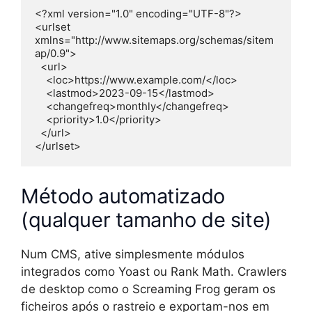
<?xml version="1.0" encoding="UTF-8"?>

<urlset 
xmlns="http://www.sitemaps.org/schemas/sitem
ap/0.9">

  <url>

    <loc>https://www.example.com/</loc>

    <lastmod>2023-09-15</lastmod>

    <changefreq>monthly</changefreq>

    <priority>1.0</priority>

  </url>

Método automatizado
(qualquer tamanho de site)
Num CMS, ative simplesmente módulos
integrados como Yoast ou Rank Math. Crawlers
de desktop como o Screaming Frog geram os
ficheiros após o rastreio e exportam-nos em