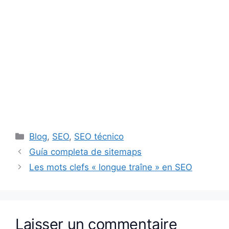
Catégories
Blog
,
SEO
,
SEO técnico
Guía completa de sitemaps
Les mots clefs « longue traîne » en SEO
Laisser un commentaire