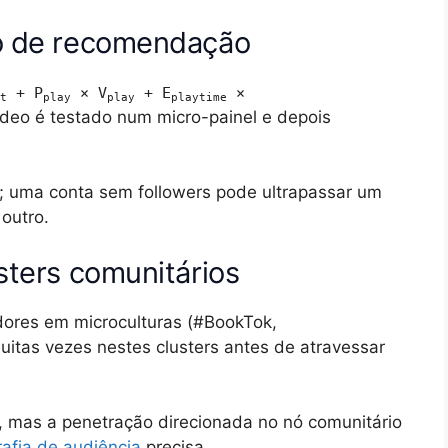
lo de recomendação
+ P
× V
+ E
×
t
play
play
playtime
vídeo é testado num micro-painel e depois
; uma conta sem followers pode ultrapassar um
outro.
sters comunitários
adores em microculturas (#BookTok,
itas vezes nestes clusters antes de atravessar
, mas a penetração direcionada no nó comunitário
rafia de audiência
precisa.