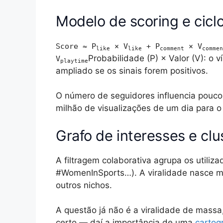
Modelo de scoring e cic
Score ≈ P
× V
+ P
× V
like
like
comment
commen
Probabilidade (P) × Valor (V): o 
V
playtime
ampliado se os sinais forem positivos.
O número de seguidores influencia pouco
milhão de visualizações de um dia para o 
Grafo de interesses e clu
A filtragem colaborativa agrupa os utiliz
#WomenInSports…). A viralidade nasce mu
outros nichos.
A questão já não é a viralidade de massa
certo — daí a importância de uma
cartog