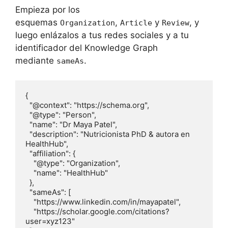
Empieza por los
esquemas
,
y
, y
Organization
Article
Review
luego enlázalos a tus redes sociales y a tu
identificador del Knowledge Graph
mediante
.
sameAs
{

  "@context": "https://schema.org",

  "@type": "Person",

  "name": "Dr Maya Patel",

  "description": "Nutricionista PhD & autora en 
HealthHub",

  "affiliation": {

    "@type": "Organization",

    "name": "HealthHub"

  },

  "sameAs": [

    "https://www.linkedin.com/in/mayapatel",

    "https://scholar.google.com/citations?
user=xyz123"
