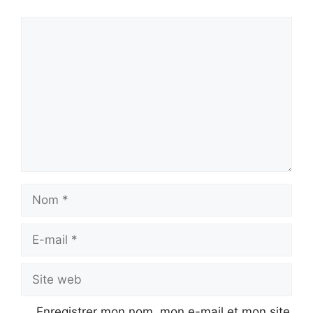
Commentaire
Nom
E-
mail
Site
web
Enregistrer mon nom, mon e-mail et mon site