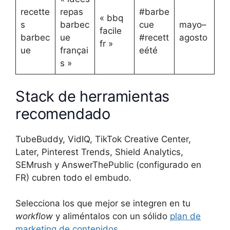
recette
repas
#barbe
« bbq
s
barbec
cue
mayo–
facile
barbec
ue
#recett
agosto
fr »
ue
françai
eété
s »
Stack de herramientas
recomendado
TubeBuddy, VidIQ, TikTok Creative Center,
Later, Pinterest Trends, Shield Analytics,
SEMrush y AnswerThePublic (configurado en
FR) cubren todo el embudo.
Selecciona los que mejor se integren en tu
workflow
y aliméntalos con un sólido
plan de
marketing de contenidos
.