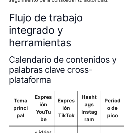
Flujo de trabajo
integrado y
herramientas
Calendario de contenidos y
palabras clave cross-
plataforma
Expres
Hasht
Tema
Expres
Period
ión
ags
princi
ión
o de
YouTu
Instag
pal
TikTok
pico
be
ram
« idées