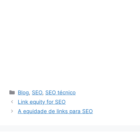
Catégories
Blog
,
SEO
,
SEO técnico
Link equity for SEO
A equidade de links para SEO