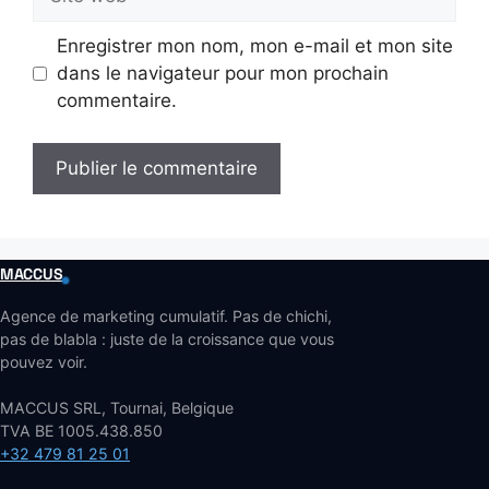
web
Enregistrer mon nom, mon e-mail et mon site
dans le navigateur pour mon prochain
commentaire.
MACCUS
Agence de marketing cumulatif. Pas de chichi,
pas de blabla : juste de la croissance que vous
pouvez voir.
MACCUS SRL, Tournai, Belgique
TVA BE 1005.438.850
+32 479 81 25 01