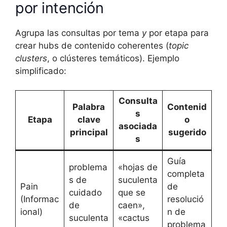
por intención
Agrupa las consultas por tema
y
por etapa para
crear hubs de contenido coherentes (
topic
clusters
, o clústeres temáticos). Ejemplo
simplificado:
Consulta
Palabra
Contenid
s
Etapa
clave
o
asociada
principal
sugerido
s
Guía
problema
«hojas de
completa
s de
suculenta
Pain
de
cuidado
que se
(Informac
resolució
de
caen»,
ional)
n de
suculenta
«cactus
problema