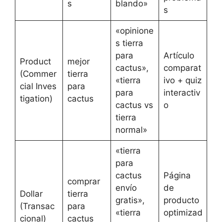
s
blando»
s
«opinione
s tierra
para
Artículo
Product
mejor
cactus»,
comparat
(Commer
tierra
«tierra
ivo + quiz
cial Inves
para
para
interactiv
tigation)
cactus
cactus vs
o
tierra
normal»
«tierra
para
cactus
Página
comprar
envío
de
Dollar
tierra
gratis»,
producto
(Transac
para
«tierra
optimizad
cional)
cactus