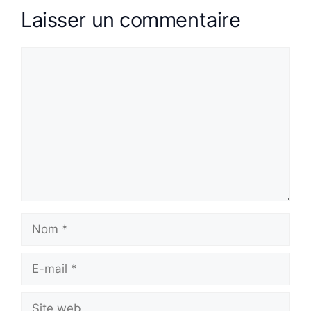
Laisser un commentaire
Commentaire
Nom
E-
mail
Site