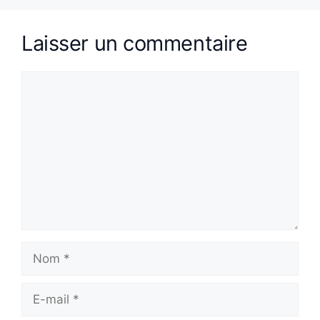
Laisser un commentaire
Commentaire
Nom
E-
mail