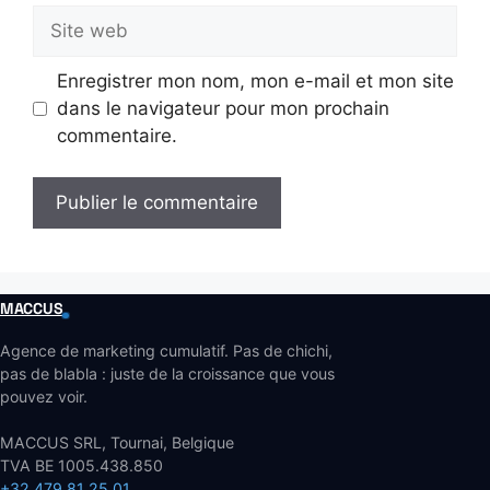
Site
web
Enregistrer mon nom, mon e-mail et mon site
dans le navigateur pour mon prochain
commentaire.
MACCUS
Agence de marketing cumulatif. Pas de chichi,
pas de blabla : juste de la croissance que vous
pouvez voir.
MACCUS SRL, Tournai, Belgique
TVA BE 1005.438.850
+32 479 81 25 01