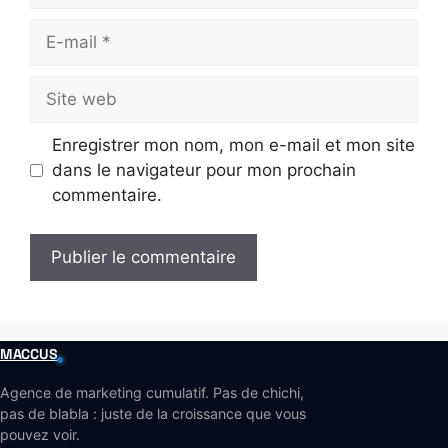
E-
mail
Site
web
Enregistrer mon nom, mon e-mail et mon site
dans le navigateur pour mon prochain
commentaire.
MACCUS
Agence de marketing cumulatif. Pas de chichi,
pas de blabla : juste de la croissance que vous
pouvez voir.