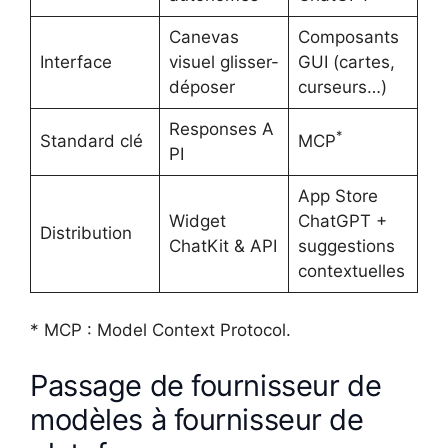
Canevas
Composants
Interface
visuel glisser-
GUI (cartes,
déposer
curseurs…)
Responses A
*
Standard clé
MCP
PI
App Store
Widget
ChatGPT +
Distribution
ChatKit & API
suggestions
contextuelles
* MCP : Model Context Protocol.
Passage de fournisseur de
modèles à fournisseur de