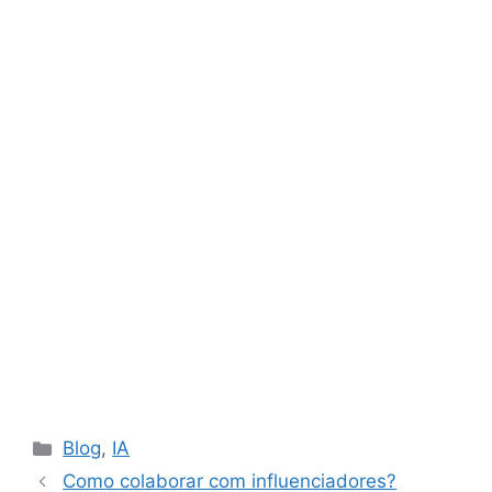
Catégories
Blog
,
IA
Como colaborar com influenciadores?