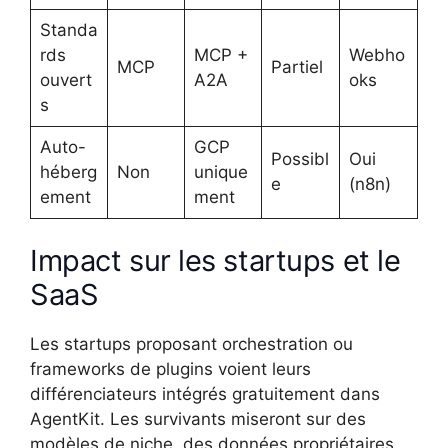
Standa
rds
MCP +
Webho
MCP
Partiel
ouvert
A2A
oks
s
Auto-
GCP
Possibl
Oui
héberg
Non
unique
e
(n8n)
ement
ment
Impact sur les startups et le
SaaS
Les startups proposant orchestration ou
frameworks de plugins voient leurs
différenciateurs intégrés gratuitement dans
AgentKit. Les survivants miseront sur des
modèles de niche, des données propriétaires