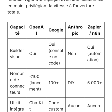
en main, privilégiant la vitesse à l’ouverture
totale.
Capaci
OpenA
Anthro
Zapier
Google
té
I
pic
/ n8n
Oui
Oui
Builder
(consol
Oui
Non
(autom
visuel
e no-
ation)
code)
Nombr
<100
e de
(lance
100+
DIY
5 000+
connec
ment)
teurs
UI kit
ChatKi
Code
Aucun
Aucun
intégré
t
custom