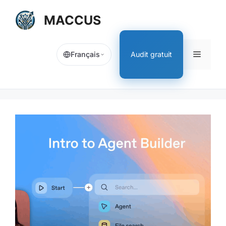
Aller
MACCUS
au
contenu
Menu
Audit gratuit
Français